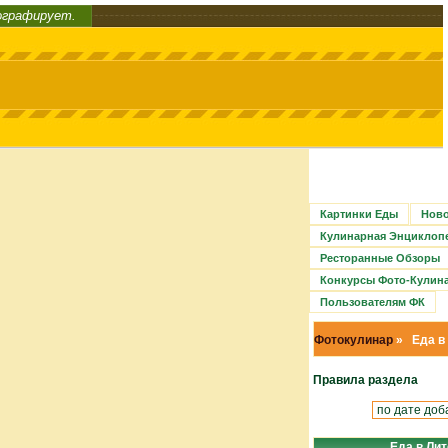
ографирует.
Картинки Еды
Ново
Кулинарная Энциклоп
Ресторанные Обзоры
Конкурсы Фото-Кулин
Пользователям ФК
Фотокулинар
» Еда в
Правила раздела
Еда в Ли