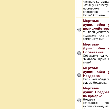
частного детектив
Татьяну Сергееву 
московском
ресторане "
Кэтти". Отрывок.
Мертвые
души: обед 
полицмейстер
У полицмейстер
подавала осетра
семгу, икру, сыр
Мертвые
Души: обед 
Собакевича
Собакевич подчуе
Чичикова щами 
няней
Мертвые
души: обед 
Ноздрева
Как и чем обедал
в доме Ноздрева
Мертвые
души: Ноздре
на ярмарке
Ноздрев
хвастается, чт
выпил семнадцат