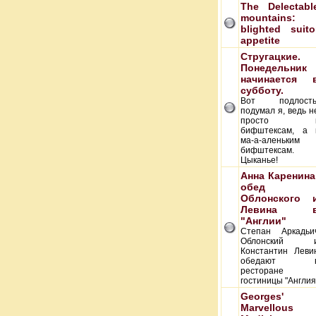
The Delectabl
mountains:
blighted suito
appetite
Стругацкие.
Понедельник
начинается 
субботу.
Вот подлость
подумал я, ведь н
просто 
бифштексам, а 
ма-а-аленьким
бифштексам.
Цыканье!
Анна Каренина
обед
Облонского 
Левина 
"Англии"
Степан Аркадьи
Облонский 
Константин Леви
обедают 
ресторане
гостиницы "Англия
Georges'
Marvellous