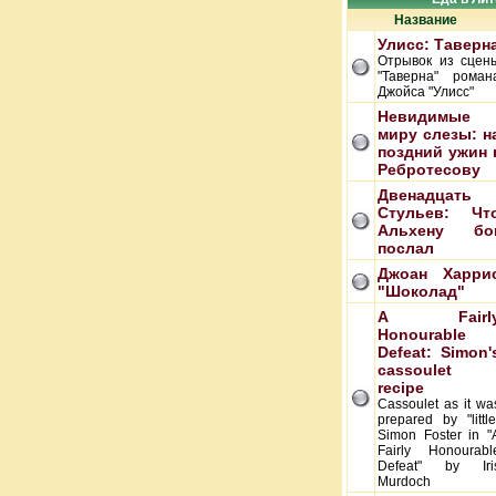
Название
Улисс: Таверн
Отрывок из сцен
"Таверна" роман
Джойса "Улисс"
Невидимые
миру слезы: н
поздний ужин 
Ребротесову
Двенадцать
Стульев: Чт
Альхену бо
послал
Джоан Харри
"Шоколад"
A Fairl
Honourable
Defeat: Simon'
cassoulet
recipe
Cassoulet as it wa
prepared by "little
Simon Foster in "
Fairly Honourabl
Defeat" by Iri
Murdoch