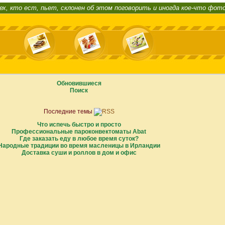
ех, кто ест, пьет, склонен об этом поговорить и иногда кое-что фот
Обновившиеся
Поиск
Последние темы
Что испечь быстро и просто
Профессиональные пароконвектоматы Abat
Где заказать еду в любое время суток?
Народные традиции во время масленицы в Ирландии
Доставка суши и роллов в дом и офис