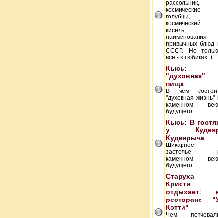
рассольник,
космические
голубцы,
космический
кисель 
наименования
привычных блюд 
СССР. Но тольк
всё - в тюбиках :)
Кысь:
"духовная"
пища
В чем состои
"духовная жизнь" 
каменном век
будущего
Кысь: В гостя
у Кудея
Кудеярыча
Шикарное
застолье 
каменном век
будущего
Старуха
Кристи
отдыхает: 
ресторане "
Кэтти"
Чем потчевал