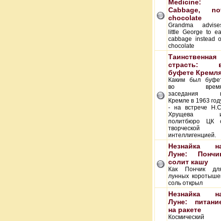
Medicine:
Cabbage, no
chocolate
Grandma advise
little George to ea
cabbage instead o
chocolate
Таинственная
страсть: 
буфете Кремл
Каким был буфе
во врем
заседания 
Кремле в 1963 год
- на встрече Н.С
Хрущева 
политбюро ЦК 
творческой
интеллигенцией.
Незнайка н
Луне: Пончи
солит кашу
Как Пончик дл
лунных коротыше
соль открыл
Незнайка н
Луне: питани
на ракете
Космический