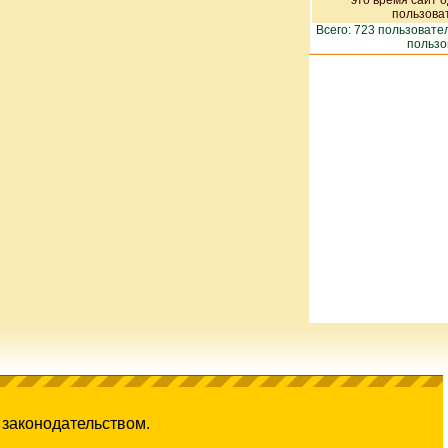
это время сайт 
пользоват
Всего: 723 пользоват
пользо
 законодательством.