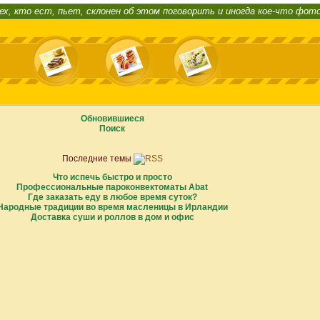
ех, кто ест, пьет, склонен об этом поговорить и иногда кое-что фот
Обновившиеся
Поиск
Последние темы
Что испечь быстро и просто
Профессиональные пароконвектоматы Abat
Где заказать еду в любое время суток?
Народные традиции во время масленицы в Ирландии
Доставка суши и роллов в дом и офис