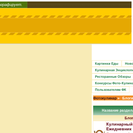
ографирует.
Картинки Еды
Ново
Кулинарная Энциклоп
Ресторанные Обзоры
Конкурсы Фото-Кулин
Пользователям ФК
Фотокулинар
» Блоги
Название раздел
Блог
Кулинарный
Ежедневник