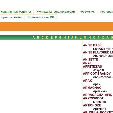
Кулинарные Рецепты
Кулинарная Энциклопедия
Форум ФК
Рестора
тернет-магазин
Пользователям ФК
A
B
C
D
E
F
G
H
I
J
K
L
M
N
O
P
Q
R
S
ANISE BASIL
Базилик душ
ANISE FLAVORED L
Анисовые ли
ANISETTE
ANYA
APPETIZERS
Закуски
APRICOT BRANDY
Абрикосовое
ARAK
Арак
ARMAGNAC
Арманьяк
ARRACACHA, APIO
ARROWROOT
Маранта
ARTICHOKE
Артишок
ARUGULA, ROCKET