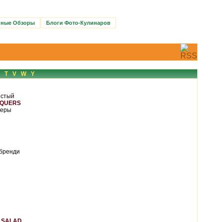
нные Обзоры
Блоги Фото-Кулинаров
T
V
W
Y
истый
IQUERS
керы
 бренди
 SALAD