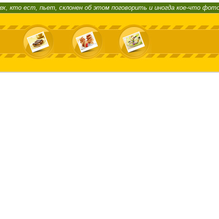
ех, кто ест, пьет, склонен об этом поговорить и иногда кое-что фот