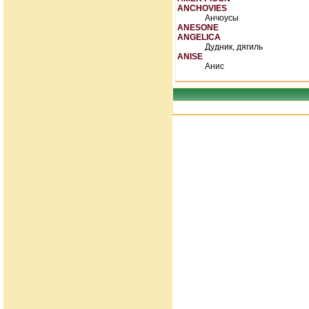
ANCHOVIES
Анчоусы
ANESONE
ANGELICA
Дудник, дягиль
ANISE
Анис