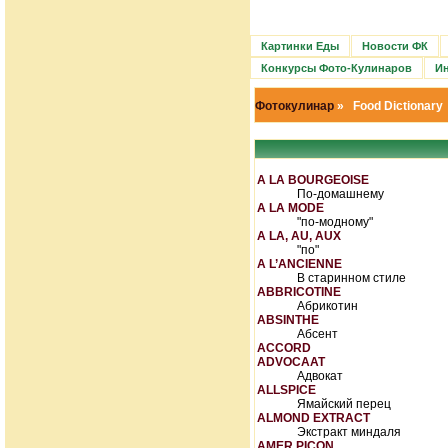
Картинки Еды
Новости ФК
Конкурсы Фото-Кулинаров
Ин
Фотокулинар
» Food Dictionary
A LA BOURGEOISE
По-домашнему
A LA MODE
"по-модному"
A LA, AU, AUX
"по"
A L’ANCIENNE
В старинном стиле
ABBRICOTINE
Абрикотин
ABSINTHE
Абсент
ACCORD
ADVOCAAT
Адвокат
ALLSPICE
Ямайский перец
ALMOND EXTRACT
Экстракт миндаля
AMER PICON