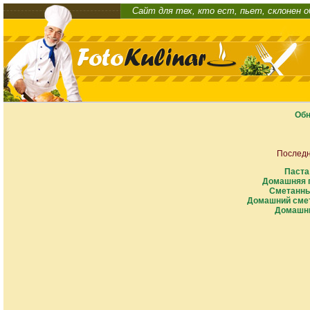
Сайт для тех, кто ест, пьет, склонен 
Обн
Последн
Паста
Домашняя п
Сметанны
Домашний смет
Домашни