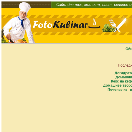
Сайт для тех, кто ест, пьет, склонен 
Обн
Последн
Дегидрат
Домашни
Кекс на кеф
Домашнее творо
Печенье из тв