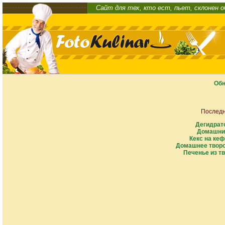
Сайт для тех, кто ест, пьет, склонен 
Обн
Последн
Дегидрат
Домашни
Кекс на кеф
Домашнее творо
Печенье из тв