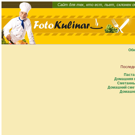
Сайт для тех, кто ест, пьет, склонен 
Обн
Последн
Паста
Домашняя п
Сметанны
Домашний смет
Домашни