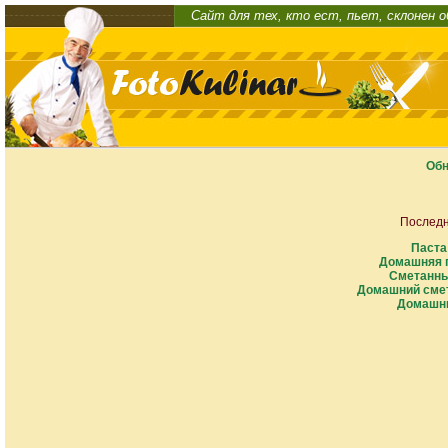
Сайт для тех, кто ест, пьет, склонен 
Обн
Последн
Паста
Домашняя п
Сметанны
Домашний смет
Домашни