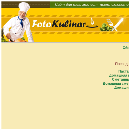
Сайт для тех, кто ест, пьет, склонен 
Обн
Последн
Паста
Домашняя п
Сметанны
Домашний смет
Домашни