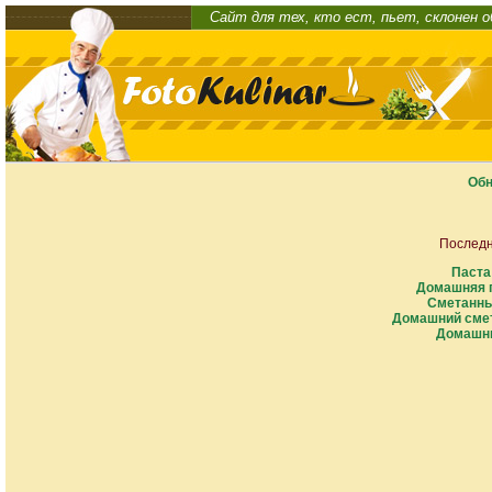
Сайт для тех, кто ест, пьет, склонен 
Обн
Последн
Паста
Домашняя п
Сметанны
Домашний смет
Домашни