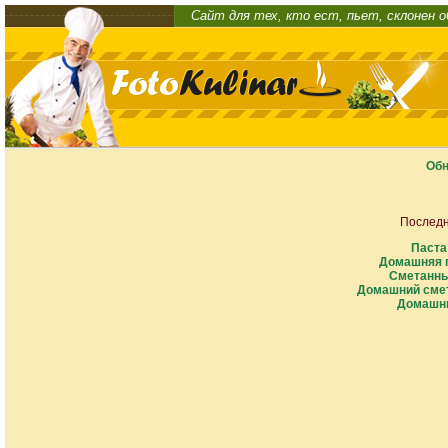
Сайт для тех, кто ест, пьет, склонен 
Обн
Последн
Паста
Домашняя п
Сметанны
Домашний смет
Домашни