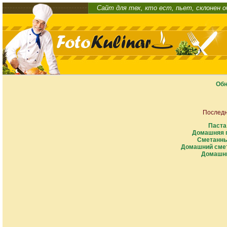
Сайт для тех, кто ест, пьет, склонен 
Обн
Последн
Паста
Домашняя п
Сметанны
Домашний смет
Домашни