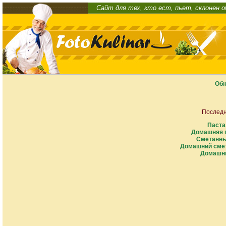
Сайт для тех, кто ест, пьет, склонен 
Обн
Последн
Паста
Домашняя п
Сметанны
Домашний смет
Домашни