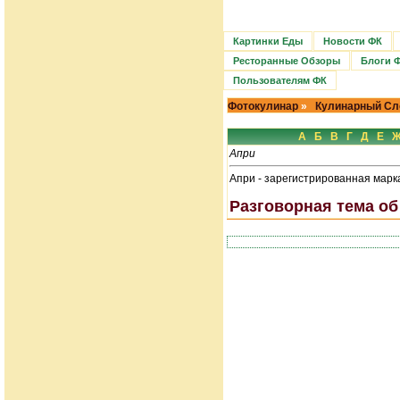
Картинки Еды
Новости ФК
Ресторанные Обзоры
Блоги 
Пользователям ФК
Фотокулинар
»
Кулинарный Сл
А
Б
В
Г
Д
Е
Апри
Апри - зарегистрированная марка
Разговорная тема об