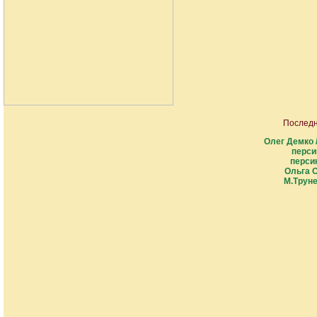
Последн
Олег Демко 
перси
перси
Ольга О
М.Труне