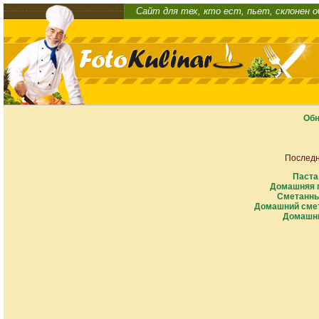
Сайт для тех, кто ест, пьет, склонен 
Обн
Последн
Паста
Домашняя п
Сметанны
Домашний смет
Домашни