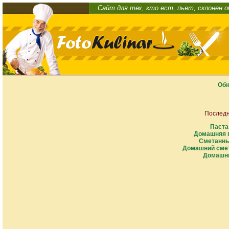
Сайт для тех, кто ест, пьет, склонен 
Обн
Последн
Паста
Домашняя п
Сметанны
Домашний смет
Домашни