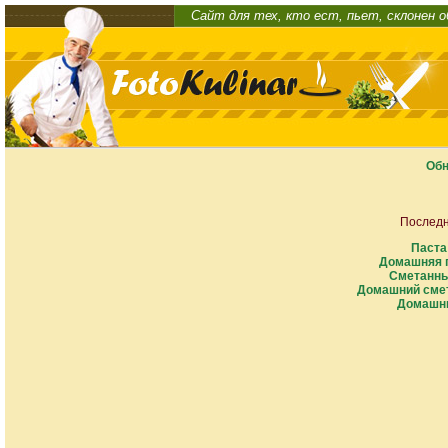
Сайт для тех, кто ест, пьет, склонен 
Обн
Последн
Паста
Домашняя п
Сметанны
Домашний смет
Домашни