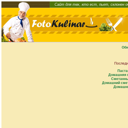
Сайт для тех, кто ест, пьет, склонен 
Обн
Последн
Паста
Домашняя п
Сметанны
Домашний смет
Домашни