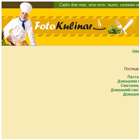
Сайт для тех, кто ест, пьет, склонен 
Обн
Последн
Паста
Домашняя п
Сметанны
Домашний смет
Домашни