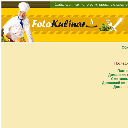
Сайт для тех, кто ест, пьет, склонен 
Обн
Последн
Паста
Домашняя п
Сметанны
Домашний смет
Домашни