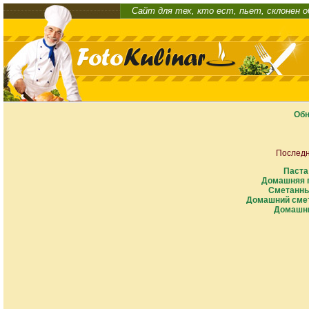
Сайт для тех, кто ест, пьет, склонен 
Обн
Последн
Паста
Домашняя п
Сметанны
Домашний смет
Домашни