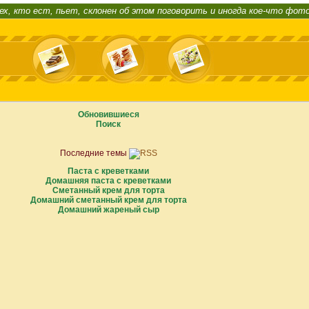
ех, кто ест, пьет, склонен об этом поговорить и иногда кое-что фот
Обновившиеся
Поиск
Последние темы
Паста с креветками
Домашняя паста с креветками
Сметанный крем для торта
Домашний сметанный крем для торта
Домашний жареный сыр