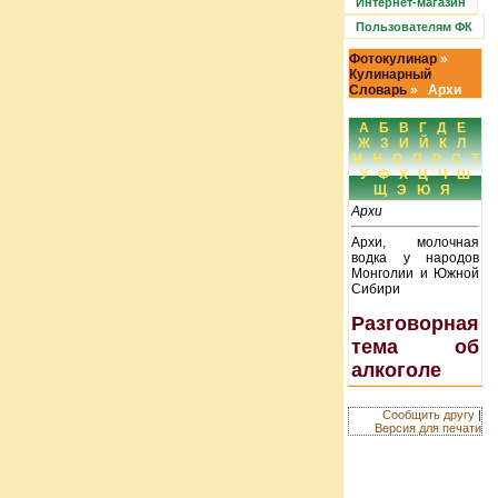
Интернет-магазин
Пользователям ФК
Фотокулинар
»
Кулинарный
Словарь
» Архи
А
Б
В
Г
Д
Е
Ж
З
И
Й
К
Л
М
Н
О
П
Р
С
Т
У
Ф
Х
Ц
Ч
Ш
Щ
Э
Ю
Я
Архи
Архи, молочная
водка у народов
Монголии и Южной
Сибири
Разговорная
тема об
алкоголе
Сообщить другу
|
Версия для печати