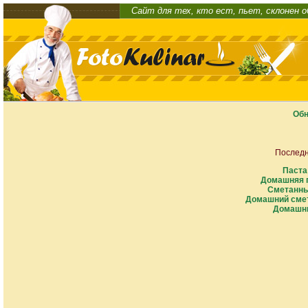
Сайт для тех, кто ест, пьет, склонен 
Обн
Последн
Паста
Домашняя п
Сметанны
Домашний смет
Домашни