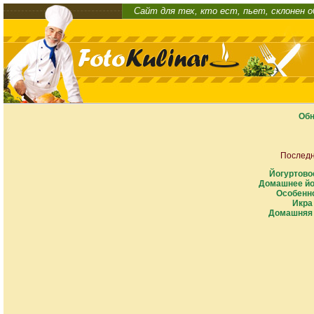
Сайт для тех, кто ест, пьет, склонен 
Обн
Последн
Йогуртово
Домашнее йо
Особенно
Икра
Домашняя 