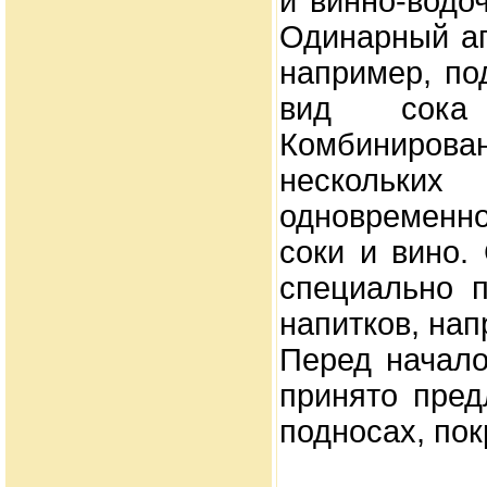
и винно-водо
Одинарный ап
например, по
вид сока
Комбиниро
нескольк
одновременн
соки и вино.
специально 
напитков, нап
Перед начало
принято пред
подносах, по