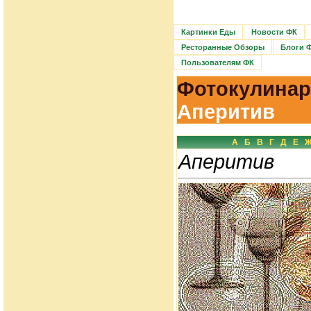
Картинки Еды
Новости ФК
Ресторанные Обзоры
Блоги 
Пользователям ФК
Фотокулинар
Аперитив
А
Б
В
Г
Д
Е
Аперитив