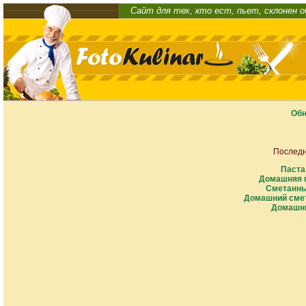
Сайт для тех, кто ест, пьет, склонен 
Обн
Последн
Паста
Домашняя п
Сметанны
Домашний смет
Домашни