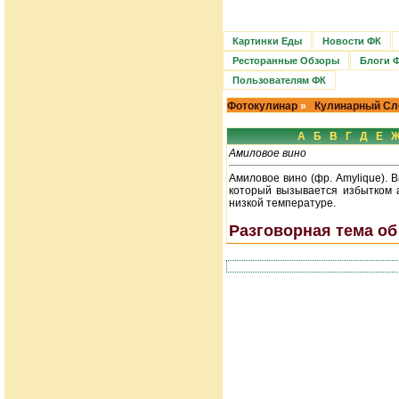
Картинки Еды
Новости ФК
Ресторанные Обзоры
Блоги 
Пользователям ФК
Фотокулинар
»
Кулинарный Сл
А
Б
В
Г
Д
Е
Амиловое вино
Амиловое вино (фр. Amylique). 
который вызывается избытком а
низкой температуре.
Разговорная тема об