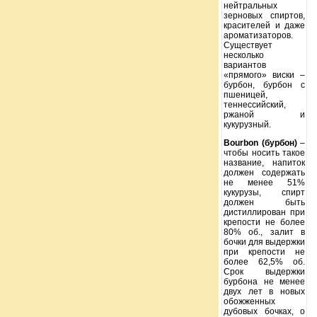
нейтральных
зерновых спиртов,
красителей и даже
ароматизаторов.
Существует
несколько
вариантов
«прямого» виски –
бурбон, бурбон с
пшеницей,
теннессийский,
ржаной и
кукурузный.
Bourbon (бурбон)
–
чтобы носить такое
название, напиток
должен содержать
не менее 51%
кукурузы, спирт
должен быть
дистиллирован при
крепости не более
80% об., залит в
бочки для выдержки
при крепости не
более 62,5% об.
Срок выдержки
бурбона не менее
двух лет в новых
обожженных
дубовых бочках, о