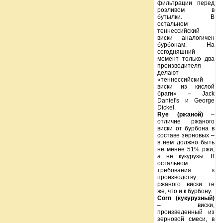
фильтрации перед
розливом в
бутылки. В
остальном
теннессийский
виски аналогичен
бурбонам. На
сегодняшний
момент только два
производителя
делают
«теннессийский
виски из кислой
браги» – Jack
Daniel's и George
Dickel.
Rye (ржаной)
–
отличие ржаного
виски от бурбона в
составе зерновых –
в нем должно быть
не менее 51% ржи,
а не кукурузы. В
остальном
требования к
производству
ржаного виски те
же, что и к бурбону.
Corn (кукурузный)
– виски,
произведенный из
зерновой смеси, в