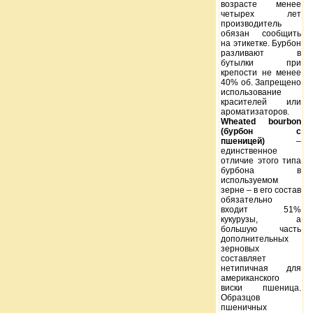
возрасте менее
четырех лет
производитель
обязан сообщить
на этикетке. Бурбон
разливают в
бутылки при
крепости не менее
40% об. Запрещено
использование
красителей или
ароматизаторов.
Wheated bourbon
(бурбон с
пшеницей)
–
единственное
отличие этого типа
бурбона в
используемом
зерне – в его состав
обязательно
входит 51%
кукурузы, а
большую часть
дополнительных
зерновых
составляет
нетипичная для
американского
виски пшеница.
Образцов
пшеничных