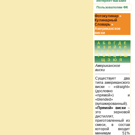
Интернет-магазин
Пользователям ФК
Фотокулинар
»
Кулинарный
Словарь
»
Американское
виски
А
Б
В
Г
Д
Е
Ж
З
И
Й
К
Л
М
Н
О
П
Р
С
Т
У
Ф
Х
Ц
Ч
Ш
Щ
Э
Ю
Я
Американское
виски
Существует два
типа американского
виски – «straight»
(дословно
«прямой») и
«blended»
(купажированный).
«Прямой» виски
–
это зерновой
дистиллят,
приготовленный из
смеси, в состав
которой входит
минимум 51%