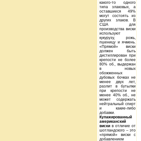
какого-то одного
типа злаковых, а
оставшиеся 49%
могут состоять из
других злаков. В
США для
производства виски
используют
кукурузу, рожь,
пшеницу и ячмень.
«Прямой» виски
должен быть
дистиллирован при
крепости не более
80% об., выдержан
в новых
обожженных
дубовых бочках не
менее двух лет,
разлит в бутылки
при крепости не
менее 40% об., не
может содержать
нейтральный спирт
и какие-либо
добавки.
Купажированный
американский
виски
в отличие от
шотландского – это
«прямой» виски с
добавлением