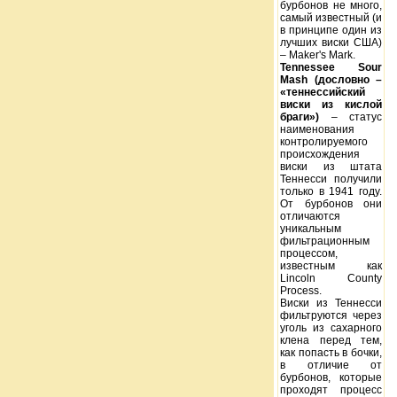
бурбонов не много,
самый известный (и
в принципе один из
лучших виски США)
– Maker's Mark.
Tennessee Sour
Mash (дословно –
«теннессийский
виски из кислой
браги»)
– статус
наименования
контролируемого
происхождения
виски из штата
Теннесси получили
только в 1941 году.
От бурбонов они
отличаются
уникальным
фильтрационным
процессом,
известным как
Lincoln County
Process.
Виски из Теннесси
фильтруются через
уголь из сахарного
клена перед тем,
как попасть в бочки,
в отличие от
бурбонов, которые
проходят процесс