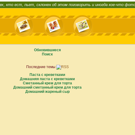
ех, кто ест, пьет, склонен об этом поговорить и иногда кое-что фот
Обновившиеся
Поиск
Последние темы
Паста с креветками
Домашняя паста с креветками
Сметанный крем для торта
Домашний сметанный крем для торта
Домашний жареный сыр