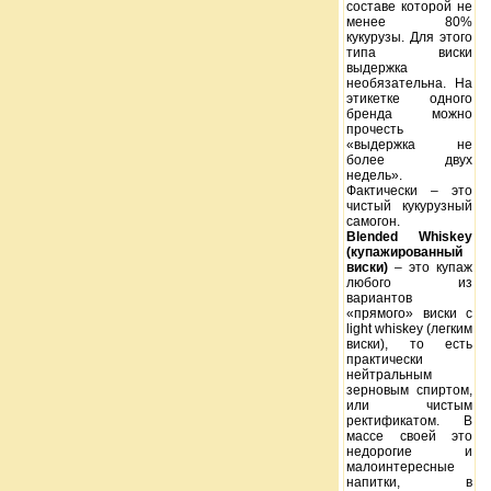
составе которой не
менее 80%
кукурузы. Для этого
типа виски
выдержка
необязательна. На
этикетке одного
бренда можно
прочесть
«выдержка не
более двух
недель».
Фактически – это
чистый кукурузный
самогон.
Blended Whiskey
(купажированный
виски)
– это купаж
любого из
вариантов
«прямого» виски с
light whiskey (легким
виски), то есть
практически
нейтральным
зерновым спиртом,
или чистым
ректификатом. В
массе своей это
недорогие и
малоинтересные
напитки, в