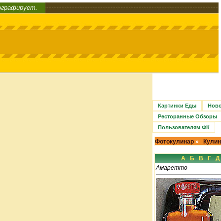
ографирует.
Картинки Еды
Ново
Ресторанные Обзоры
Пользователям ФК
Фотокулинар
»
Кулин
А
Б
В
Г
Д
Амаретто