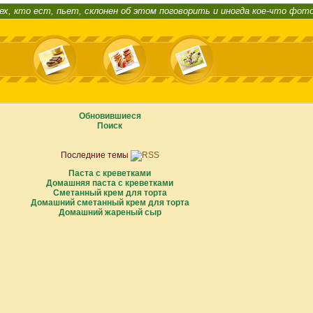
ех, кто ест, пьет, склонен об этом поговорить и иногда кое-что фот
Обновившиеся
Поиск
Последние темы
Паста с креветками
Домашняя паста с креветками
Сметанный крем для торта
Домашний сметанный крем для торта
Домашний жареный сыр