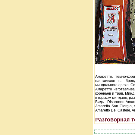
Амаретто, темно-кор
настаивают на брен
миндального ореха. Со
Амаретто изготавлива
кореньев и трав. Мин
в горьком миндале, ра
Виды: Disaronno Amare
Amaretto San Giorgio, 
Amaretto Del Castele, A
Разговорная т