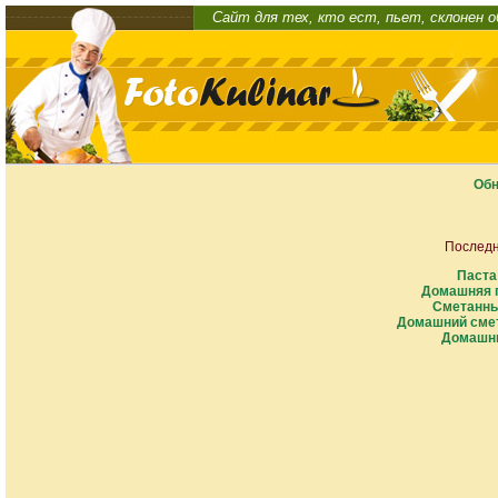
Сайт для тех, кто ест, пьет, склонен 
Обн
Последн
Паста
Домашняя п
Сметанны
Домашний смет
Домашни