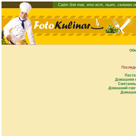
Сайт для тех, кто ест, пьет, склонен 
Обн
Последн
Паста
Домашняя п
Сметанны
Домашний смет
Домашни