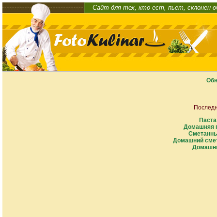
Сайт для тех, кто ест, пьет, склонен 
Обн
Последн
Паста
Домашняя п
Сметанны
Домашний смет
Домашни