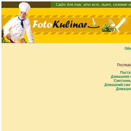
Сайт для тех, кто ест, пьет, склонен 
Обн
Последн
Паста
Домашняя п
Сметанны
Домашний смет
Домашни