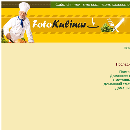
Сайт для тех, кто ест, пьет, склонен 
Обн
Последн
Паста
Домашняя п
Сметанны
Домашний смет
Домашни