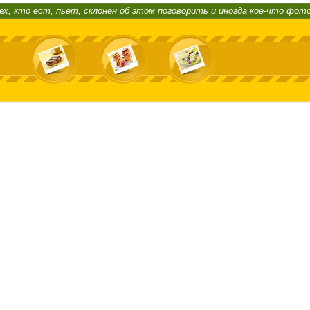
ех, кто ест, пьет, склонен об этом поговорить и иногда кое-что фот