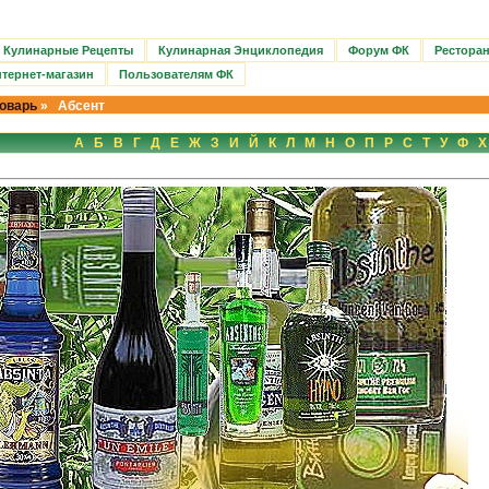
Кулинарные Рецепты
Кулинарная Энциклопедия
Форум ФК
Рестора
тернет-магазин
Пользователям ФК
оварь
» Абсент
А
Б
В
Г
Д
Е
Ж
З
И
Й
К
Л
М
Н
О
П
Р
С
Т
У
Ф
Х