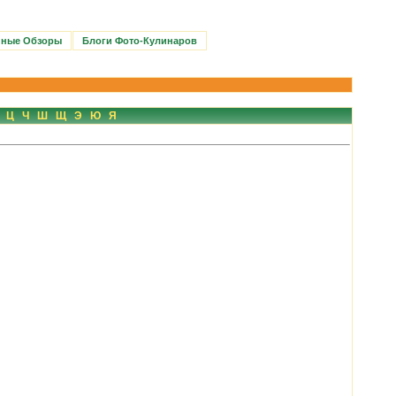
нные Обзоры
Блоги Фото-Кулинаров
Ц
Ч
Ш
Щ
Э
Ю
Я