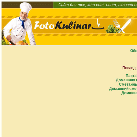
Сайт для тех, кто ест, пьет, склонен 
Обн
Последн
Паста
Домашняя п
Сметанны
Домашний смет
Домашни