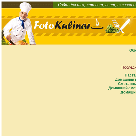
Сайт для тех, кто ест, пьет, склонен 
Обн
Последн
Паста
Домашняя п
Сметанны
Домашний смет
Домашни