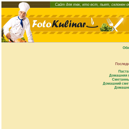
Сайт для тех, кто ест, пьет, склонен 
Обн
Последн
Паста
Домашняя п
Сметанны
Домашний смет
Домашни