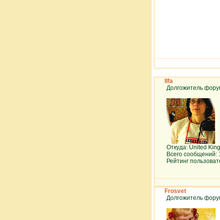
Ilfa
Долгожитель фору
Откуда: United Ki
Всего сообщений: 
Рейтинг пользоват
Frosvet
Долгожитель фору