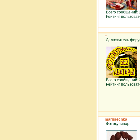
Всего сообщений: 
Рейтинг пользоват
=
Долгожитель фору
Всего сообщений: 
Рейтинг пользоват
marusechka
Фотокулинар