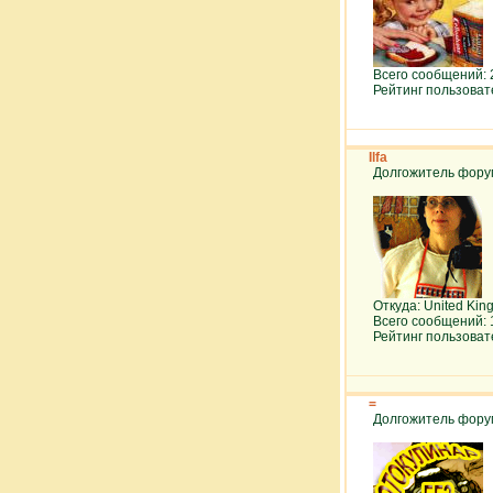
Всего сообщений: 
Рейтинг пользоват
Ilfa
Долгожитель фору
Откуда: United Ki
Всего сообщений: 
Рейтинг пользоват
=
Долгожитель фору