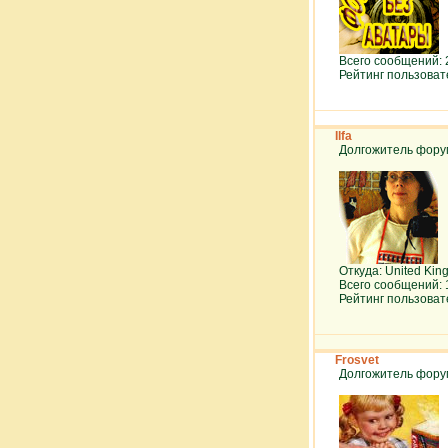
Всего сообщений: 
Рейтинг пользоват
Ilfa
Долгожитель фору
Откуда: United Ki
Всего сообщений: 
Рейтинг пользоват
Frosvet
Долгожитель фору