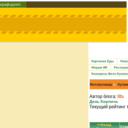
ографирует.
Картинки Еды
Ново
Форум ФК
Рестора
Конкурсы Фото-Кулин
Фотокулинар
»
Кулин
Автор блога:
Ilfa
День Кирпича
Текущий рейтинг 
<<Назад
Стр