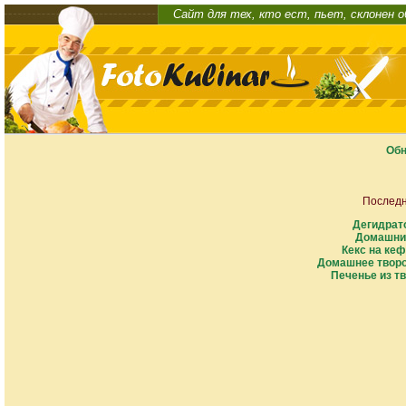
Сайт для тех, кто ест, пьет, склонен 
Обн
Последн
Дегидрат
Домашни
Кекс на кеф
Домашнее творо
Печенье из тв