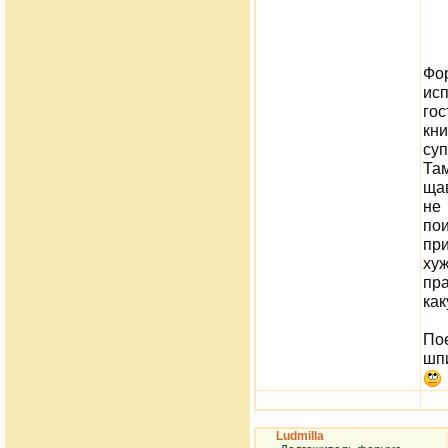
Фо
исп
го
кн
су
Та
щав
не
по
пр
ху
пра
как
По
шп
Ludmilla