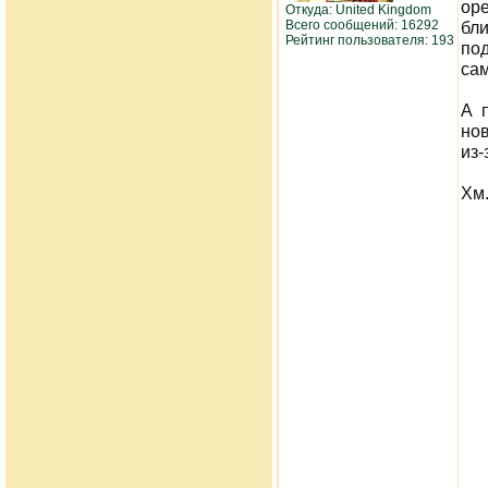
оре
Откуда: United Kingdom
Всего сообщений: 16292
бл
Рейтинг пользователя: 193
по
сам
А 
но
из-
Хм.