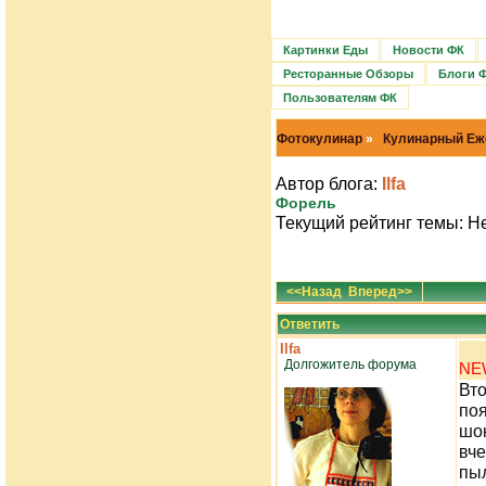
Картинки Еды
Новости ФК
Ресторанные Обзоры
Блоги 
Пользователям ФК
Фотокулинар
»
Кулинарный Еж
Автор блога:
Ilfa
Форель
Текущий рейтинг темы: Н
<<Назад
Вперед>>
Ответить
Ilfa
Долгожитель форума
NE
Вт
по
шо
вче
пы