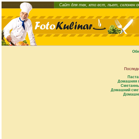
Сайт для тех, кто ест, пьет, склонен 
Обн
Последн
Паста
Домашняя п
Сметанны
Домашний смет
Домашни