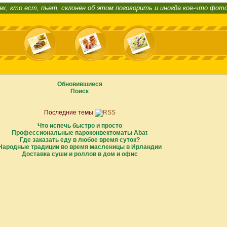
ех, кто ест, пьет, склонен об этом поговорить и иногда кое-что фот
Обновившиеся
Поиск
Последние темы
Что испечь быстро и просто
Профессиональные пароконвектоматы Abat
Где заказать еду в любое время суток?
Народные традиции во время масленицы в Ирландии
Доставка суши и роллов в дом и офис