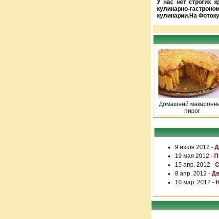
У нас нет строгих 
кулинарно-гастроно
кулинарии.На Фотоку
Домашний макаронн
пирог
9 июля 2012 -
Д
19 мая 2012 -
П
15 апр. 2012 -
С
8 апр. 2012 -
Дв
10 мар. 2012 -
Н