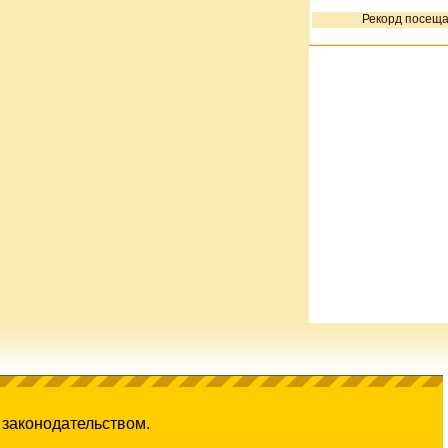
Рекорд посеща
 законодательством.