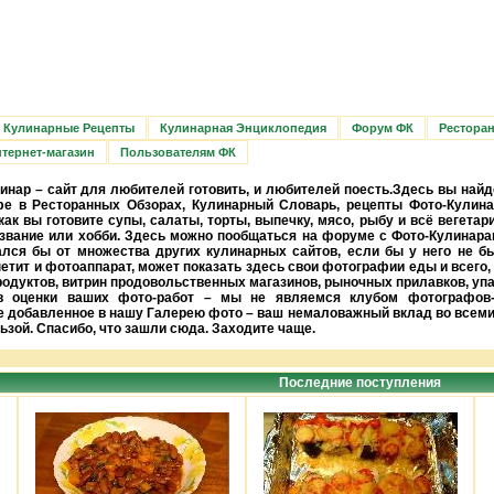
Кулинарные Рецепты
Кулинарная Энциклопедия
Форум ФК
Рестора
тернет-магазин
Пользователям ФК
инар – сайт для любителей готовить, и любителей поесть.Здесь вы найд
фе в Ресторанных Обзорах, Кулинарный Словарь, рецепты Фото-Кулина
ак вы готовите супы, салаты, торты, выпечку, мясо, рыбу и всё вегетар
извание или хобби. Здесь можно пообщаться на форуме с Фото-Кулинарам
лся бы от множества других кулинарных сайтов, если бы у него не б
петит и фотоаппарат, может показать здесь свои фотографии еды и всего,
родуктов, витрин продовольственных магазинов, рыночных прилавков, уп
ев оценки ваших фото-работ – мы не являемся клубом фотографов
е добавленное в нашу Галерею фото – ваш немаловажный вклад во всеми
ьзой. Спасибо, что зашли сюда. Заходите чаще.
Последние поступления