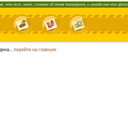
ех, кто ест, пьет, склонен об этом поговорить и иногда кое-что фот
дена...
перейти на главную