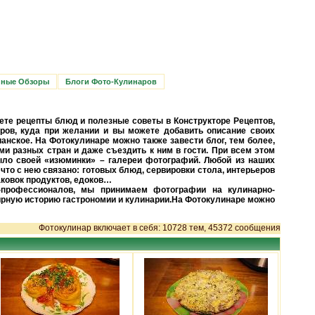
нные Обзоры
Блоги Фото-Кулинаров
ете рецепты блюд и полезные советы в Конструкторе Рецептов,
ров, куда при желании и вы можете добавить описание своих
ианское. На Фотокулинаре можно также завести блог, тем более,
и разных стран и даже съездить к ним в гости. При всем этом
ыло своей «изюминки» – галереи фотографий. Любой из наших
 что с нею связано: готовых блюд, сервировки стола, интерьеров
аковок продуктов, едоков…
-профессионалов, мы принимаем фотографии на кулинарно-
рную историю гастрономии и кулинарии.На Фотокулинаре можно
Фотокулинар включает в себя: 10728 тем, 45372 сообщения