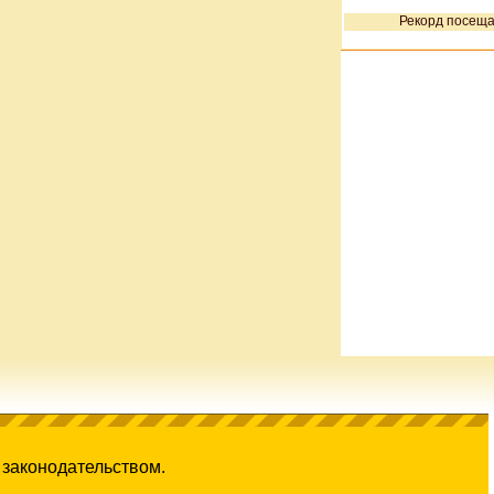
Рекорд посеща
 законодательством.