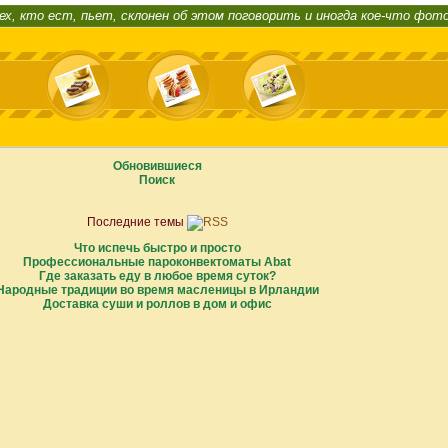
ех, кто ест, пьет, склонен об этом поговорить и иногда кое-что фот
Обновившиеся
Поиск
Последние темы
Что испечь быстро и просто
Профессиональные пароконвектоматы Abat
Где заказать еду в любое время суток?
Народные традиции во время масленицы в Ирландии
Доставка суши и роллов в дом и офис