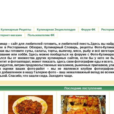
Кулинарные Рецепты
Кулинарная Энциклопедия
Форум ФК
Рестора
тернет-магазин
Пользователям ФК
инар – сайт для любителей готовить, и любителей поесть.Здесь вы найд
фе в Ресторанных Обзорах, Кулинарный Словарь, рецепты Фото-Кулина
ак вы готовите супы, салаты, торты, выпечку, мясо, рыбу и всё вегетар
извание или хобби. Здесь можно пообщаться на форуме с Фото-Кулинарам
лся бы от множества других кулинарных сайтов, если бы у него не б
петит и фотоаппарат, может показать здесь свои фотографии еды и всего,
родуктов, витрин продовольственных магазинов, рыночных прилавков, уп
ев оценки ваших фото-работ – мы не являемся клубом фотографов
е добавленное в нашу Галерею фото – ваш немаловажный вклад во всеми
ьзой. Спасибо, что зашли сюда. Заходите чаще.
Последние поступления