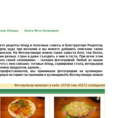
нные Обзоры
Блоги Фото-Кулинаров
ете рецепты блюд и полезные советы в Конструкторе Рецептов,
ров, куда при желании и вы можете добавить описание своих
ианское. На Фотокулинаре можно также завести блог, тем более,
и разных стран и даже съездить к ним в гости. При всем этом
ыло своей «изюминки» – галереи фотографий. Любой из наших
 что с нею связано: готовых блюд, сервировки стола, интерьеров
аковок продуктов, едоков…
-профессионалов, мы принимаем фотографии на кулинарно-
рную историю гастрономии и кулинарии.На Фотокулинаре можно
Фотокулинар включает в себя: 10728 тем, 45372 сообщения