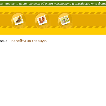
ех, кто ест, пьет, склонен об этом поговорить и иногда кое-что фот
дена...
перейти на главную