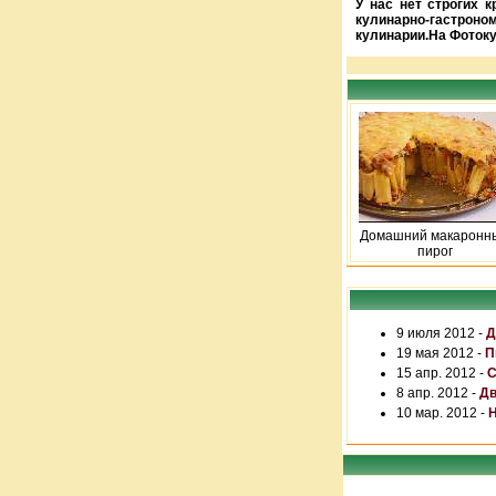
У нас нет строгих 
кулинарно-гастроно
кулинарии.На Фотоку
Домашний макаронн
пирог
9 июля 2012 -
Д
19 мая 2012 -
П
15 апр. 2012 -
С
8 апр. 2012 -
Дв
10 мар. 2012 -
Н