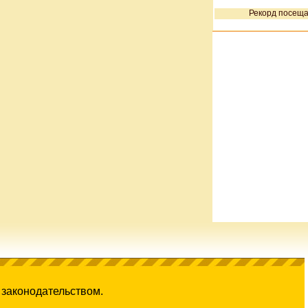
Рекорд посеща
 законодательством.