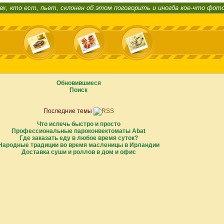
ех, кто ест, пьет, склонен об этом поговорить и иногда кое-что фот
Обновившиеся
Поиск
Последние темы
Что испечь быстро и просто
Профессиональные пароконвектоматы Abat
Где заказать еду в любое время суток?
Народные традиции во время масленицы в Ирландии
Доставка суши и роллов в дом и офис