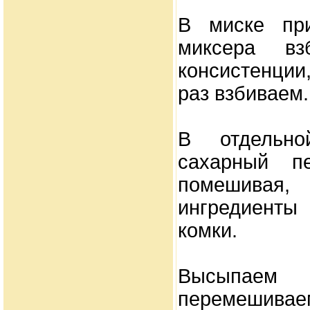
В миске пр
миксера в
консистенци
раз взбиваем.
В отдельн
сахарный п
помешивая
ингредиенты
комки.
Высыпаем
перемешива