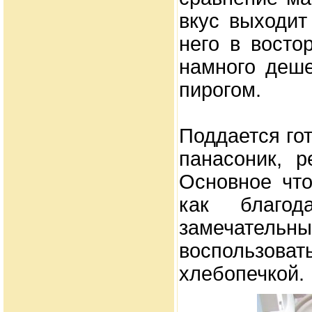
вкус выходит
него в восто
намного деш
пирогом.
Поддается гот
панасоник, р
Основное чт
как благо
замечател
воспользо
хлебопечкой.