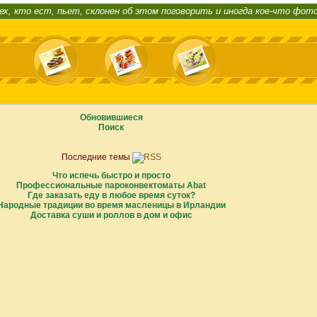
ех, кто ест, пьет, склонен об этом поговорить и иногда кое-что фот
Обновившиеся
Поиск
Последние темы
Что испечь быстро и просто
Профессиональные пароконвектоматы Abat
Где заказать еду в любое время суток?
Народные традиции во время масленицы в Ирландии
Доставка суши и роллов в дом и офис