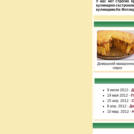
У нас нет строгих 
кулинарно-гастроно
кулинарии.На Фотоку
Домашний макаронн
пирог
9 июля 2012 -
Д
19 мая 2012 -
П
15 апр. 2012 -
С
8 апр. 2012 -
Дв
10 мар. 2012 -
Н