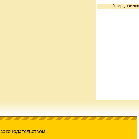
Рекорд посеща
 законодательством.